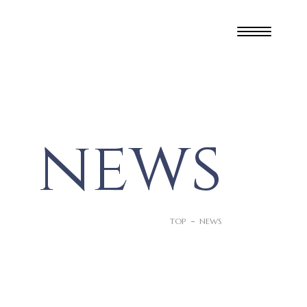
n
e
w
s
TOP
NEWS